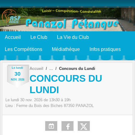
Panneau de gestion des cookies
Accueil
Le Club
La Vie du Club
Les Compétitions
Médiathèque
Infos pratiques
Le
lundi
Accueil
Concours du Lundi
30
CONCOURS DU
NOV.
2026
LUNDI
Le
lundi
30
nov.
2026
de 13h30 à 19h
Lieu :
Ferme du Bois des Biches
87350
PANAZOL