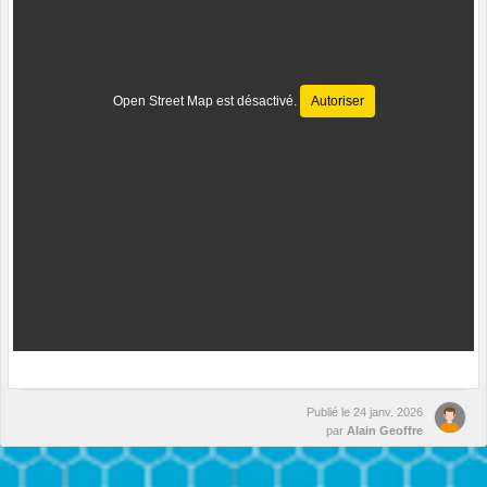
Open Street Map est désactivé.
Autoriser
Publié le
24 janv. 2026
par
Alain Geoffre