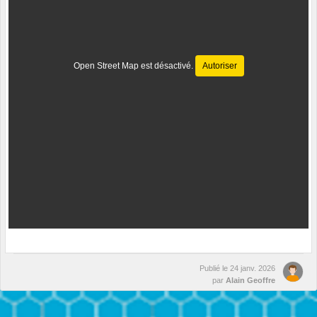
Open Street Map est désactivé.
Autoriser
Publié le
24 janv. 2026
par
Alain Geoffre