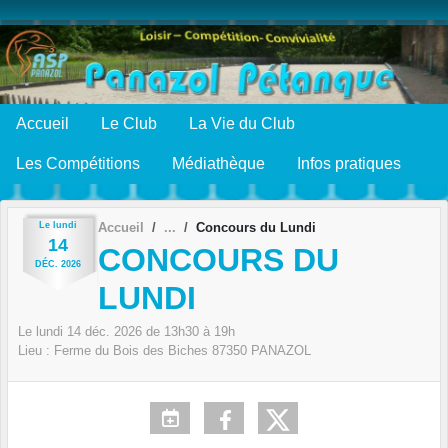
Panneau de gestion des cookies
Accueil
Le Club
La Vie du Club
Les Compétitions
Médiathèque
Infos pratiques
Le
lundi
Accueil
Concours du Lundi
14
CONCOURS DU
DÉC.
2026
LUNDI
Le
lundi
14
déc.
2026
de 13h30 à 19h
Lieu :
Ferme du Bois des Biches
87350
PANAZOL