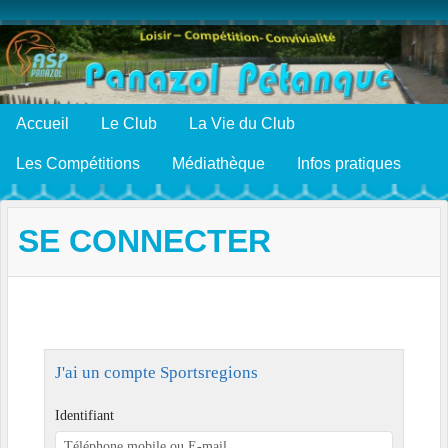
Panneau de gestion des cookies
Accueil
Le Club
La Vie du Club
Les Compétitions
Médiathèque
Infos pratiques
SE CONNECTER
J'ai un compte Sportsregions
Identifiant