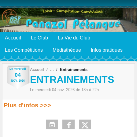
Panneau de gestion des cookies
Accueil
Le Club
La Vie du Club
Les Compétitions
Médiathèque
Infos pratiques
Le
mercredi
Accueil
Entrainements
04
ENTRAINEMENTS
NOV.
2026
Le
mercredi
04
nov.
2026
de 18h à 22h
Plus d'infos >>>