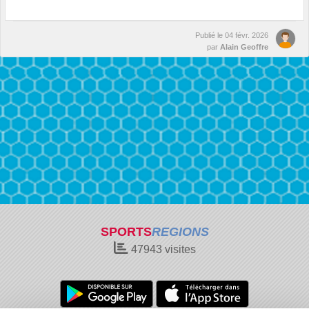
Publié le
04 févr. 2026
par
Alain Geoffre
SPORTS
REGIONS
47943
visites