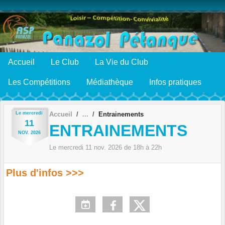
Panneau de gestion des cookies
Accueil
Le Club
La Vie du Club
Les Compétitions
Médiathèque
Infos pratiques
Le
mercredi
Accueil
Entrainements
11
ENTRAINEMENTS
NOV.
2026
Le
mercredi
11
nov.
2026
de 18h à 22h
Plus d'infos >>>