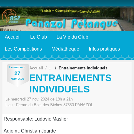
Panneau de gestion des cookies
Accueil
Le Club
La Vie du Club
Les Compétitions
Médiathèque
Infos pratiques
Le
mercredi
Accueil
Entrainements Individuels
27
ENTRAINEMENTS
NOV.
2024
INDIVIDUELS
Le
mercredi
27
nov.
2024
de 18h à 21h
Lieu :
Ferme du Bois des Biches
87350
PANAZOL
Responsable
: Ludovic Maslier
Adjoint
: Christian Jourde