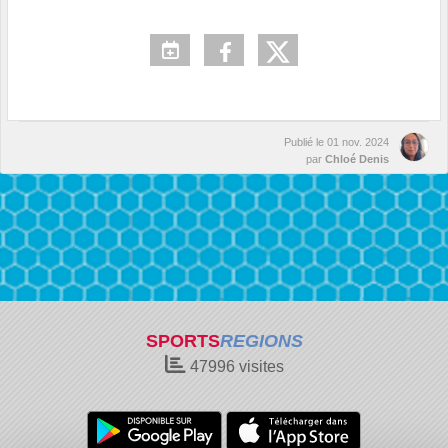
Publié le
01 nov. 2024
par
Chloé Denis
SPORTS
REGIONS
47996
visites