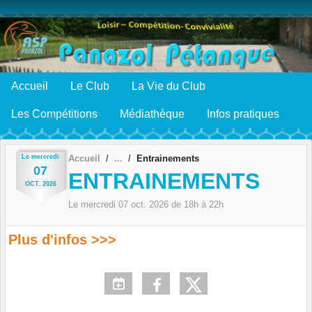
Panneau de gestion des cookies
Accueil
Le Club
La Vie du Club
Les Compétitions
Médiathèque
Infos pratiques
Le
mercredi
Accueil
Entrainements
07
ENTRAINEMENTS
OCT.
2026
Le
mercredi
07
oct.
2026
de 18h à 22h
Plus d'infos >>>