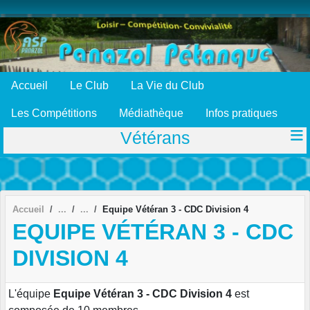
Panneau de gestion des cookies
Accueil
Le Club
La Vie du Club
Les Compétitions
Médiathèque
Infos pratiques
Vétérans
Accueil
Equipe Vétéran 3 - CDC Division 4
EQUIPE VÉTÉRAN 3 - CDC
DIVISION 4
L'équipe
Equipe Vétéran 3 - CDC Division 4
est