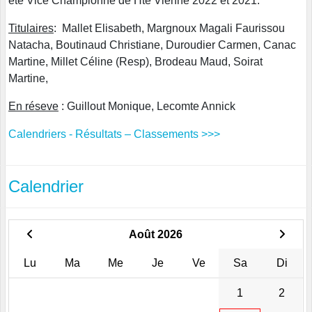
été Vice Championne de Hte Vienne 2022 et 2021.
Titulaires
: Mallet Elisabeth, Margnoux Magali Faurissou
Natacha, Boutinaud Christiane, Duroudier Carmen, Canac
Martine, Millet Céline (Resp), Brodeau Maud, Soirat
Martine,
En réseve
: Guillout Monique, Lecomte Annick
Calendriers - Résultats – Classements >>>
Calendrier
Août 2026
Lu
Ma
Me
Je
Ve
Sa
Di
1
2