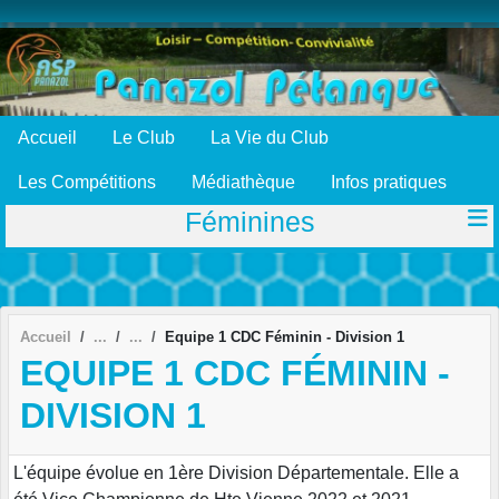
Panneau de gestion des cookies
Accueil
Le Club
La Vie du Club
Les Compétitions
Médiathèque
Infos pratiques
Féminines
Accueil
Equipe 1 CDC Féminin - Division 1
EQUIPE 1 CDC FÉMININ -
DIVISION 1
L'équipe évolue en 1ère Division Départementale. Elle a