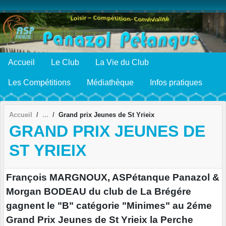
Panneau de gestion des cookies
Accueil
Le Club
La Vie du Club
Les Compétitions
Médiathèque
Infos pratiques
Accueil
Grand prix Jeunes de St Yrieix
GRAND PRIX JEUNES DE
ST YRIEIX
François MARGNOUX, ASPétanque Panazol &
Morgan BODEAU du club de La Brégére
gagnent le "B" catégorie "Minimes" au 2éme
Grand Prix Jeunes de St Yrieix la Perche