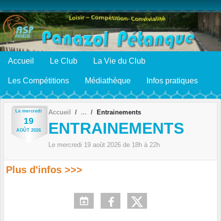
Panneau de gestion des cookies
Accueil
Le Club
La Vie du Club
Les Compétitions
Médiathèque
Infos pratiques
Le
mercredi
Accueil
Entrainements
19
ENTRAINEMENTS
AOÛT
2026
Le
mercredi
19
août
2026
de 18h à 22h
Plus d'infos >>>