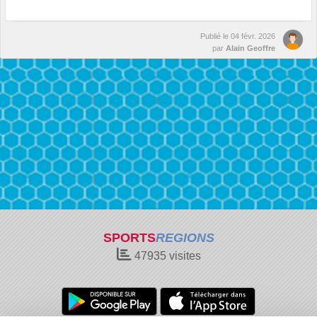
Publié le
04 févr. 2026
par
Alain Geoffre
SPORTS
REGIONS
47935
visites