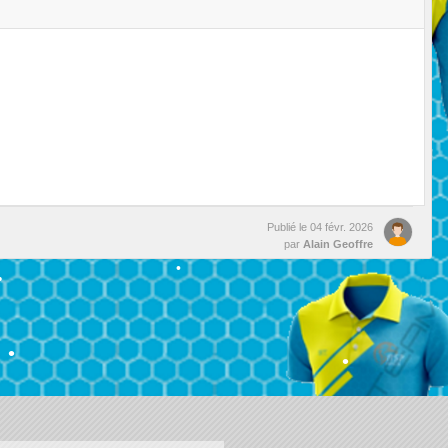
•
Publié le
04 févr. 2026
•
•
par
Alain Geoffre
•
•
•