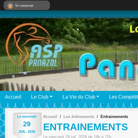
Panneau de gestion des cookies
Se connecter
•
•
•
•
•
•
Accueil
Le Club
La Vie du Club
Les Compétit
Accueil
Les évènements
Entrainements
Le
mercredi
29
ENTRAINEMENTS
•
JUIL.
2026
Le
mercredi
29
juil.
2026
de 18h à 22h