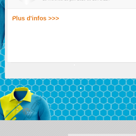
Plus d'infos >>>
•
•
•
•
•
•
•