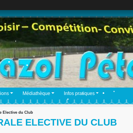
•
•
•
•
•
•
ions
Médiathèque
Infos pratiques
 Elective du Club
ALE ELECTIVE DU CLUB
•
•