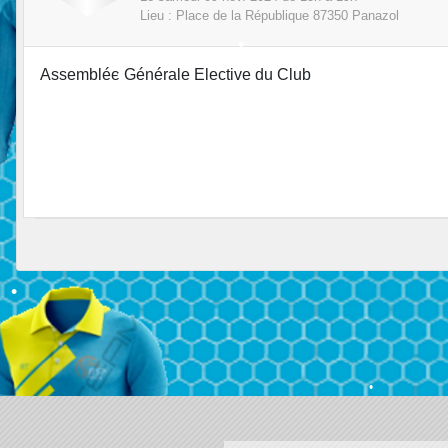
Lieu :
Place de la République
87350
Panazol
•
Assemblée Générale Elective du Club
•
•
•
•
•
•
•