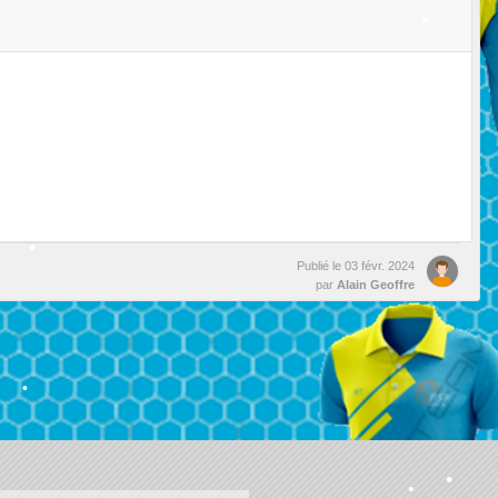
•
•
•
Publié le
03 févr. 2024
par
Alain Geoffre
•
•