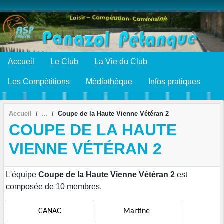
Panneau de gestion des cookies
Accueil
Le Club
La Vie du Club
Les Compétitions
Médiathèque
Infos pratiques
Accueil
Coupe de la Haute Vienne Vétéran 2
COUPE DE LA HAUTE
VIENNE VÉTÉRAN 2
L'équipe
Coupe de la Haute Vienne Vétéran 2
est
composée de 10 membres.
CANAC
Martine