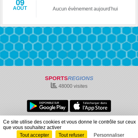
09
AOÛT
Aucun évènement aujourd'hui
SPORTS
REGIONS
48000
visites
Charte cookies
Gestion des cookies
Ce site utilise des cookies et vous donne le contrôle sur ceux
Informations légales
Signaler un contenu inapproprié
que vous souhaitez activer
Tout accepter
Tout refuser
Personnaliser
Envie de participer ?
Connexion