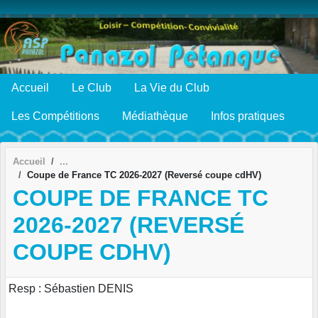
Panneau de gestion des cookies
Accueil
Le Club
La Vie du Club
Les Compétitions
Médiathèque
Infos pratiques
Accueil
Coupe de France TC 2026-2027 (Reversé coupe cdHV)
COUPE DE FRANCE TC
2026-2027 (REVERSÉ
COUPE CDHV)
Resp : Sébastien DENIS